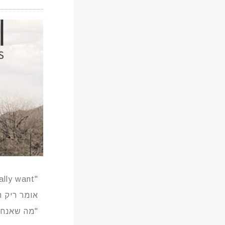
"you can never get enough of what you dont really want"
אומר ריק ה
"מה שאנחנו