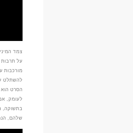
צמד המיני
על תרבות ה
מורכבות ע
להשתלט על
הסרט הוא ד
לעומק, אם
בתשוקה, הא
שלהם, הנה