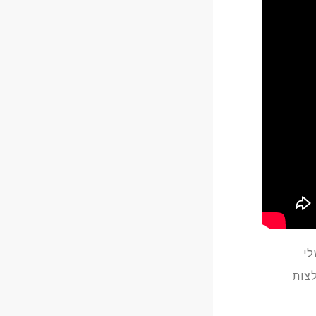
לי
צות