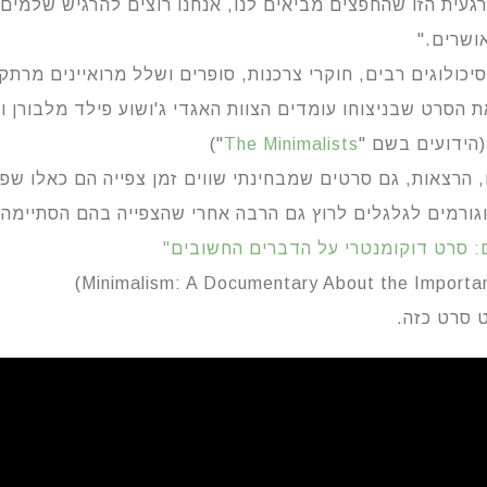
עית הזו שהחפצים מביאים לנו, אנחנו רוצים להרגיש שלמים,
ושרים."
סיכולוגים רבים, חוקרי צרכנות, סופרים ושלל מרואיינים מרתק
 הסרט שבניצוחו עומדים הצוות האגדי ג'ושוע פילד מלבורן ור
(הידועים בשם "
The Minimalists
")
 הרצאות, גם סרטים שמבחינתי שווים זמן צפייה הם כאלו שפו
גורמים לגלגלים לרוץ גם הרבה אחרי שהצפייה בהם הסתיימה,
ם: סרט דוקומנטרי על הדברים החשובים"
 סרט כזה.