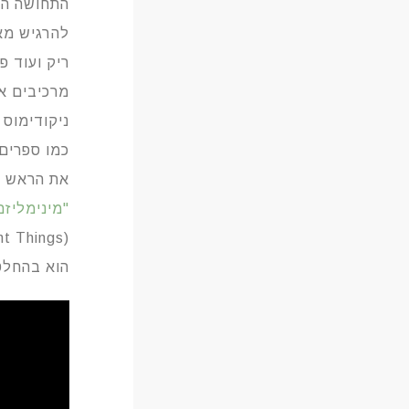
התחושה הרג
להרגיש מא
ריק ועוד פ
מרכיבים את
ניקודימוס 
כמו ספרים,
את הראש ו
"מינימליז
(Minimalism: A Documentary About the Important Things)​
הוא בהחלט