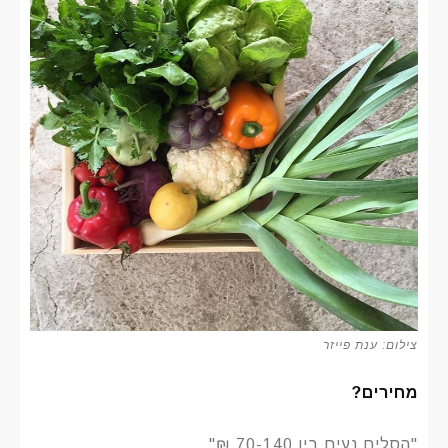
צילום: ענת פייזר
מחירים?
"הסלים נעים בין 70-140 ₪"