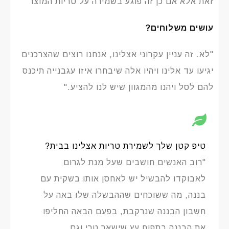
זאת אלא אם כן זה פוגע בשמירה על טריות המוצר"
עושים משלוחים?
"לא. זה עניין עקרוני אצלינו, אנחנו רוצים שהצרכנים
יגיעו עד אלינו ויהיו אלה שיבחרו איזו עגבנייה תיכנס
להם לסל ויהנו מהמגוון שיש לנו להציע."
טיפ קטן שלך לשמירת טריות אצלינו בבית?
"רוב האנשים חושבים שעל מנת לגרום
לאבוקדו להבשיל יש לאחסן אותו בשקית עם
בננה, מה ששוכחים שההבשלה שלו באה על
חשבון הבננה שנרקבת, בפעם הבאה החליפו
את הבננה בתפוח עץ שישאר טרי וגם